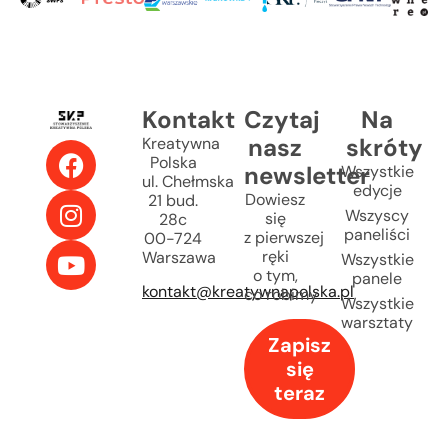
Kontakt
Czytaj
Na
nasz
skróty
Kreatywna
Polska
newsletter
Wszystkie
ul. Chełmska
edycje
Dowiesz
21 bud.
Wszyscy
się
28c
paneliści
z pierwszej
00-724
ręki
Warszawa
Wszystkie
o tym,
panele
kontakt@kreatywnapolska.pl
co robimy
Wszystkie
warsztaty
Zapisz
się
teraz