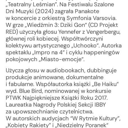
„Teatralny Leśmian”. Na Festiwalu Szalone
Dni Muzyki (2024) zagrała Panakote
w koncercie z orkiestrą Symfonia Varsovia.
W grze „Wiedźmin 3: Dziki Gon“ (CD Projekt
RED) użyczyła głosu Yennefer z Vengerbergu,
głównej roli kobiecej. Współtwórczyni
kolektywu artystycznego „Uchooko“. Autorka
spektaklu „Impro na 4“ i cyklu happeningów
pokojowych „Miasto-emocje“.
Użycza głosu w audiobookach, dubbinguje
produkcje animowane, dokumentalne
i fabularne. Współautorka książki „Be Haiku“
wyd. Blue Bird, nominowanej w konkursie
PTWK Najpiękniejsze Książki Roku 2017.
Laureatka Nagrody Polskiej Sekcji IBBY
za upowszechnianie czytelnictwa.
W autorskich audycjach “W Rytmie Kultury”,
„Kobiety Rakiety” i „Niedzielny Poranek“