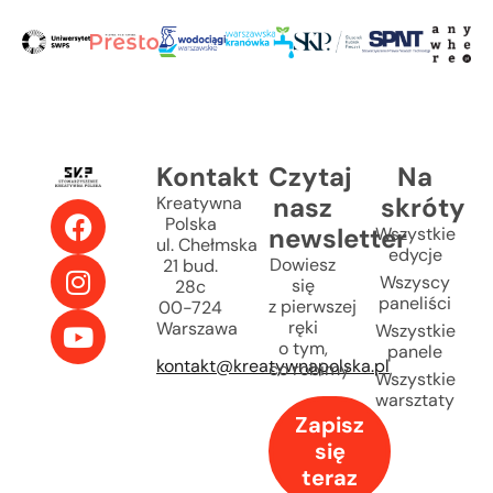
Kontakt
Czytaj
Na
nasz
skróty
Kreatywna
Polska
newsletter
Wszystkie
ul. Chełmska
edycje
Dowiesz
21 bud.
Wszyscy
się
28c
paneliści
z pierwszej
00-724
ręki
Warszawa
Wszystkie
o tym,
panele
kontakt@kreatywnapolska.pl
co robimy
Wszystkie
warsztaty
Zapisz
się
teraz