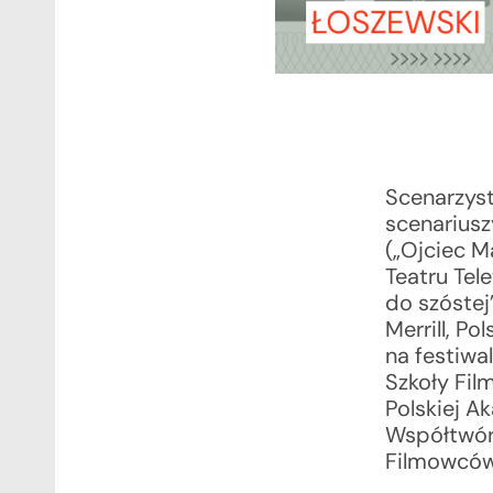
Scenarzys
scenariusz
(„Ojciec M
Teatru Tel
do szóstej
Merrill, P
na festiwa
Szkoły Fil
Polskiej A
Współtwórc
Filmowców