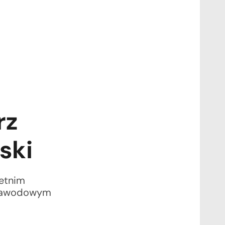
rz
ski
letnim
zawodowym