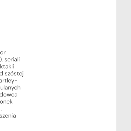
or
 seriali
ktakli
Od szóstej
artley-
dulanych
ładowca
łonek
.
szenia