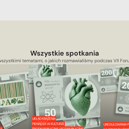
Wszystkie spotkania
wszystkimi tematami, o jakich rozmawialiśmy podczas VII Fo