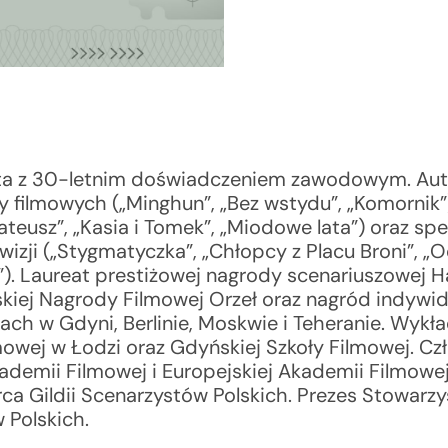
ta z 30-letnim doświadczeniem zawodowym. Aut
y filmowych („Minghun”, „Bez wstydu”, „Komornik”),
ateusz”, „Kasia i Tomek”, „Miodowe lata”) oraz spe
ewizji („Stygmatyczka”, „Chłopcy z Placu Broni”, „
”). Laureat prestiżowej nagrody scenariuszowej H
olskiej Nagrody Filmowej Orzeł oraz nagród indywi
lach w Gdyni, Berlinie, Moskwie i Teheranie. Wyk
mowej w Łodzi oraz Gdyńskiej Szkoły Filmowej. Cz
kademii Filmowej i Europejskiej Akademii Filmowej
a Gildii Scenarzystów Polskich. Prezes Stowarzy
 Polskich.