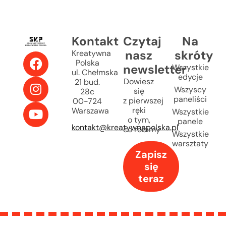
Kontakt
Czytaj
Na
nasz
skróty
Kreatywna
Polska
newsletter
Wszystkie
ul. Chełmska
edycje
Dowiesz
21 bud.
Wszyscy
się
28c
paneliści
z pierwszej
00-724
ręki
Warszawa
Wszystkie
o tym,
panele
kontakt@kreatywnapolska.pl
co robimy
Wszystkie
warsztaty
Zapisz
się
teraz