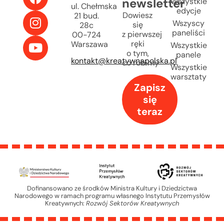
newsletter
Wszystkie
ul. Chełmska
edycje
Dowiesz
21 bud.
Wszyscy
się
28c
paneliści
z pierwszej
00-724
ręki
Warszawa
Wszystkie
o tym,
panele
kontakt@kreatywnapolska.pl
co robimy
Wszystkie
warsztaty
Zapisz
się
teraz
Dofinansowano ze środków Ministra Kultury i Dziedzictwa
Narodowego w ramach programu własnego Instytutu Przemysłów
Kreatywnych:
Rozwój Sektorów Kreatywnych