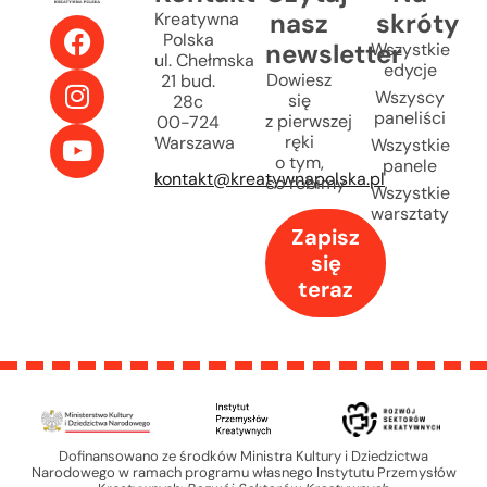
nasz
skróty
Kreatywna
Polska
newsletter
Wszystkie
ul. Chełmska
edycje
Dowiesz
21 bud.
Wszyscy
się
28c
paneliści
z pierwszej
00-724
ręki
Warszawa
Wszystkie
o tym,
panele
kontakt@kreatywnapolska.pl
co robimy
Wszystkie
warsztaty
Zapisz
się
teraz
Dofinansowano ze środków Ministra Kultury i Dziedzictwa
Narodowego w ramach programu własnego Instytutu Przemysłów