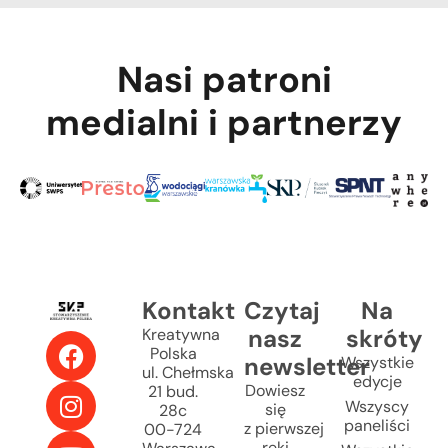
Nasi patroni
medialni i partnerzy
Kontakt
Czytaj
Na
nasz
skróty
Kreatywna
Polska
newsletter
Wszystkie
ul. Chełmska
edycje
Dowiesz
21 bud.
Wszyscy
się
28c
paneliści
z pierwszej
00-724
ręki