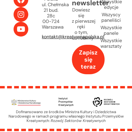
newsletter
Wszystkie
ul. Chełmska
edycje
Dowiesz
21 bud.
Wszyscy
się
28c
paneliści
z pierwszej
00-724
ręki
Warszawa
Wszystkie
o tym,
panele
kontakt@kreatywnapolska.pl
co robimy
Wszystkie
warsztaty
Zapisz
się
teraz
Dofinansowano ze środków Ministra Kultury i Dziedzictwa
Narodowego w ramach programu własnego Instytutu Przemysłów
Kreatywnych:
Rozwój Sektorów Kreatywnych