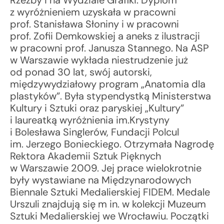
Rzeźby i na Wydziałe Grafiki. Dyplom
z wyróżnieniem uzyskała w pracowni
prof. Stanisława Słoniny i w pracowni
prof. Zofii Demkowskiej a aneks z ilustracji
w pracowni prof. Janusza Stannego. Na ASP
w Warszawie wykłada niestrudzenie już
od ponad 30 lat, swój autorski,
międzywydziałowy program „Anatomia dla
plastyków”. Była stypendystką Ministerstwa
Kultury i Sztuki oraz paryskiej „Kultury”
i laureatką wyróżnienia im.Krystyny
i Bolesława Singlerów, Fundacji Polcul
im. Jerzego Bonieckiego. Otrzymała Nagrodę
Rektora Akademii Sztuk Pięknych
w Warszawie 2009. Jej prace wielokrotnie
były wystawiane na Międzynarodowych
Biennale Sztuki Medalierskiej FIDEM. Medale
Urszuli znajdują się m in. w kolekcji Muzeum
Sztuki Medalierskiej we Wrocławiu. Początki