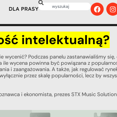
DLA PRASY
ść intelektualną?
nie wycenić? Podczas panelu zastanawialiśmy się,
na ile wycena powinna być powiązana z popularnośc
ia i zaangażowania. A także, jak regulować rynek
yłącznie przez skalę popularności, lecz by wsz
roznawca i ekonomista, prezes STX Music Solution