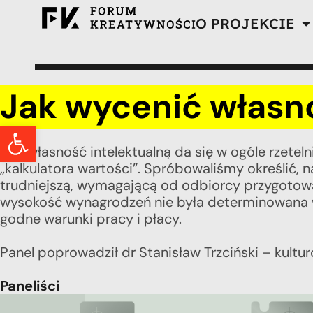
O PROJEKCIE
Jak wycenić własno
Otwórz pasek narzędzi
Czy własność intelektualną da się w ogóle rzetel
„kalkulatora wartości”. Spróbowaliśmy określić, 
trudniejszą, wymagającą od odbiorcy przygotowan
wysokość wynagrodzeń nie była determinowana w
godne warunki pracy i płacy.
Panel poprowadził dr Stanisław Trzciński – kultu
Paneliści