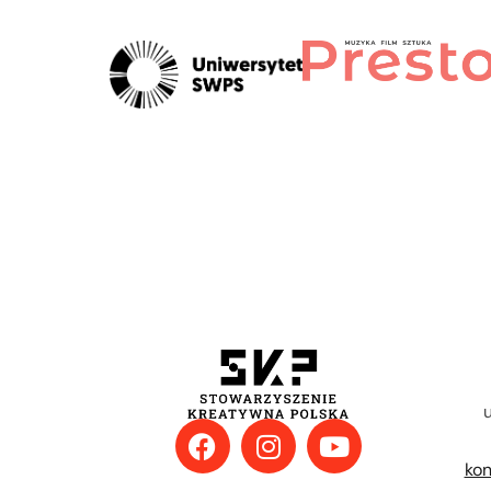
u
kon