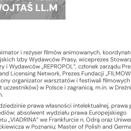
nimator i reżyser filmów animowanych, koordynat
jskich Izby Wydawców Prasy, wiceprezes Stowar
rzy i Wydawców „REPROPOL”, członek zarządu Pre
nd Licensing Network, Prezes Fundacji „FILMOW
ny organizator warsztatów i festiwali filmowych
t uczestników) w Polsce i zagranicą, m.in. w Dreźnie
n.
dziedzinie prawa własności intelektualnej, praw
ediów; absolwent wydziału prawa Europejskiego
tu „VIADRINA” we Frankfurcie n. Odrą oraz Uniwe
kiewicza w Poznaniu; Master of Polish and Germ