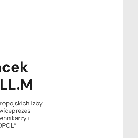
acek
 LL.M
ropejskich Izby
wiceprezes
ennikarzy i
OPOL”