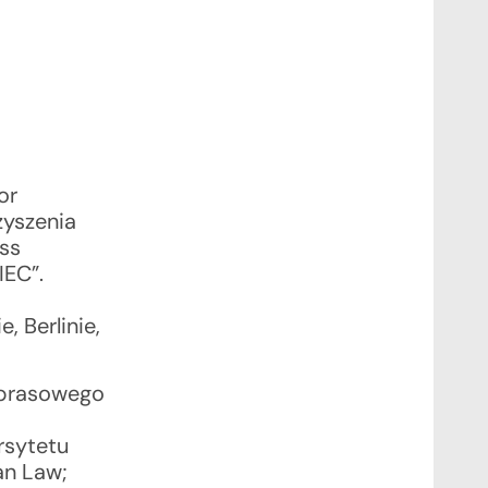
or
zyszenia
ss
IEC”.
, Berlinie,
a prasowego
rsytetu
an Law;