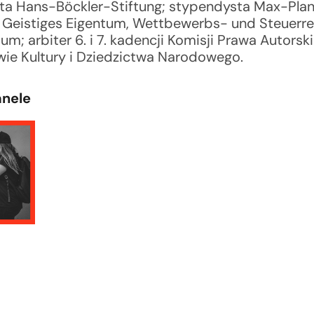
ta Hans-Böckler-Stiftung; stypendysta Max-Pla
ür Geistiges Eigentum, Wettbewerbs- und Steuerr
m; arbiter 6. i 7. kadencji Komisji Prawa Autorsk
wie Kultury i Dziedzictwa Narodowego.
anele