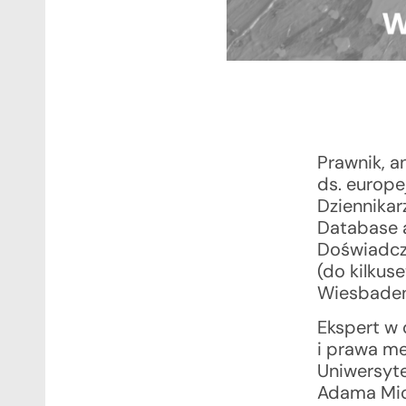
Prawnik, a
ds. europe
Dziennika
Database a
Doświadczo
(do kilkuse
Wiesbade
Ekspert w 
i prawa m
Uniwersyte
Adama Mic