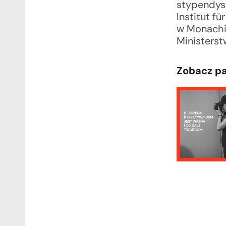
stypendys
Institut f
w Monachiu
Ministerst
Zobacz p