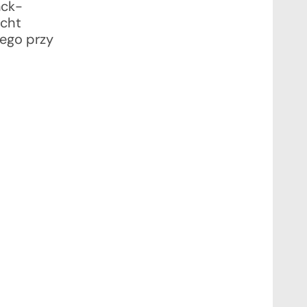
nck-
echt
iego przy