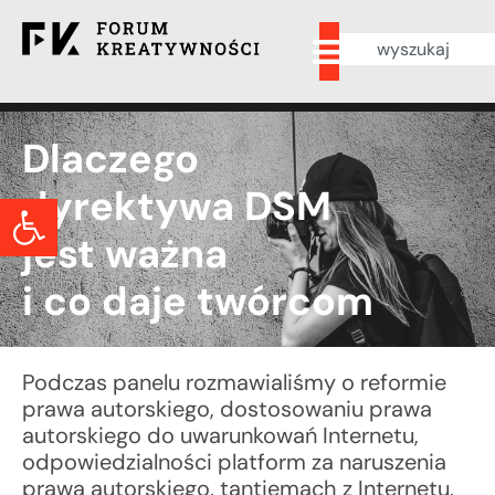
Dlaczego
dyrektywa DSM
Otwórz pasek narzędzi
jest ważna
i co daje twórcom
Podczas panelu rozmawialiśmy o reformie
prawa autorskiego, dostosowaniu prawa
autorskiego do uwarunkowań Internetu,
odpowiedzialności platform za naruszenia
prawa autorskiego, tantiemach z Internetu,