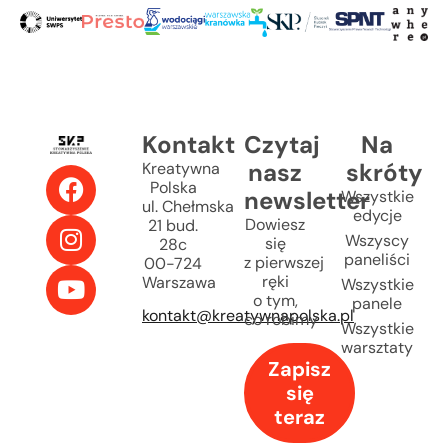
Kontakt
Czytaj
Na
nasz
skróty
Kreatywna
Polska
newsletter
Wszystkie
ul. Chełmska
edycje
Dowiesz
21 bud.
Wszyscy
się
28c
paneliści
z pierwszej
00-724
ręki
Warszawa
Wszystkie
o tym,
panele
kontakt@kreatywnapolska.pl
co robimy
Wszystkie
warsztaty
Zapisz
się
teraz