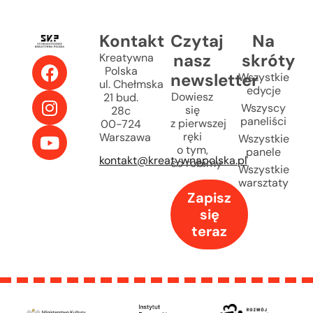
Kontakt
Czytaj
Na
nasz
skróty
Kreatywna
Polska
newsletter
Wszystkie
ul. Chełmska
edycje
Dowiesz
21 bud.
Wszyscy
się
28c
paneliści
z pierwszej
00-724
ręki
Warszawa
Wszystkie
o tym,
panele
kontakt@kreatywnapolska.pl
co robimy
Wszystkie
warsztaty
Zapisz
się
teraz