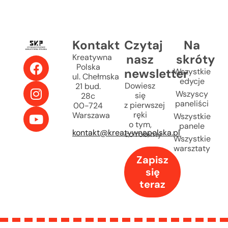
Kontakt
Czytaj
Na
nasz
skróty
Kreatywna
Polska
newsletter
Wszystkie
ul. Chełmska
edycje
Dowiesz
21 bud.
Wszyscy
się
28c
paneliści
z pierwszej
00-724
ręki
Warszawa
Wszystkie
o tym,
panele
kontakt@kreatywnapolska.pl
co robimy
Wszystkie
warsztaty
Zapisz
się
teraz