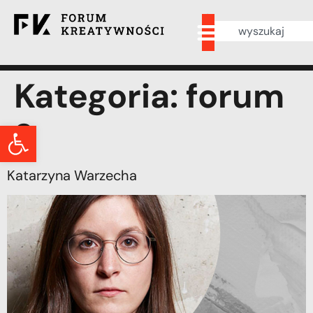
Kategoria:
forum
2
Otwórz pasek narzędzi
Katarzyna Warzecha